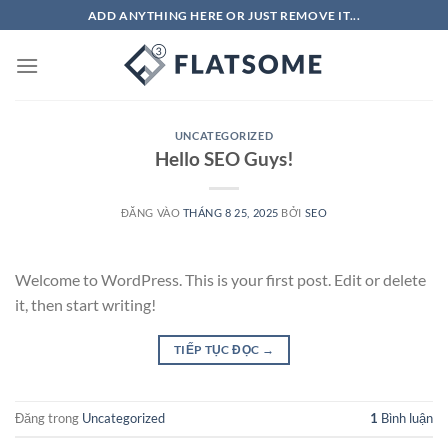
Bỏ
ADD ANYTHING HERE OR JUST REMOVE IT...
qua
nội
dung
UNCATEGORIZED
Hello SEO Guys!
ĐĂNG VÀO
THÁNG 8 25, 2025
BỞI
SEO
Welcome to WordPress. This is your first post. Edit or delete
it, then start writing!
TIẾP TỤC ĐỌC
→
Đăng trong
Uncategorized
1
Bình luận